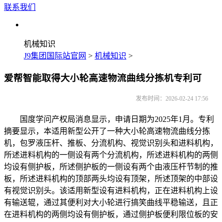
联系我们
机械知识
J9集团国际站官网
>
机械知识
>
爱帮智能取得大小轮高速物流曲线分拣机专利可
发布时间：2026-02-24 17:56
国度学问产权局消息显示，申请日期为2025年1月。专利
摘要显示，本适用新型公开了一种大小轮高速物流曲线分拣
机，包罗液压杆、推板、分流机构、视觉识别头和进料机构，
所述进料机构的一侧设有两个分流机构，所述进料机构的两侧
均设有侧护板，所述侧护板的一侧设有两个由液压杆节制的推
板，所述进料机构的顶部两头均设有顶架，所述顶架的中部设
有视觉识别头。该适用新型设有进料机构，正在进料机构上设
有输送辊，通过其便利对大小轮进行搞笑曲线平稳输送，且正
在进料机构的两侧均设有侧护板，通过侧护板便利限位板的安