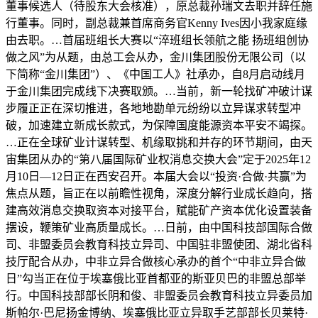
董事候选人（待股东大会核准），原总裁孙瑞文去职并辞任施
行董事。同时，副总裁兼首席商务官Kenny Ives因小我家庭缘
由去职。…首届班组长大赛以“淬班组长领航之能 扬班组创协
做之风”为从题，由总工会从办，金川集团股份无限公司（以
下简称“金川集团”）、《中国工人》社承办，自8月启动线月
于金川集团完成线下决赛取颁。…当前，新一轮找矿冲破计谋
步履正正在深切推进，各地地勘单元纷纷以立异谋求转型冲
破，加速建立新成长款式，为保障国度能源资本平安不竭探。
…正在全球矿业计谋转型、机缘取挑和并存的环节期间，由天
宙集团从办的“第八届国际矿业权消息交换大会”定于2025年12
月10日—12日正在西安召开。本届大会以“投资·合做·共赢”为
焦点从题，旨正在以前瞻性视角，深度分解行业成长趋向，搭
建高效消息交换取资本对接平台，赋能矿产资本优化设置装备
摆设，鞭策矿业高质量成长。…日前，由中国科技部国际合做
司、非盟委员会教育科技立异司、中国驻非盟使团、湖北省科
技厅配合从办，中非立异合做核心承办的首个“中非立异合做
日”勾当正在位于埃塞俄比亚首都亚的斯亚贝巴的非盟总部举
行。中国科技部部长阴和俊、非盟委员会教育科技立异委员加
斯帕尔·巴尼扬金博纳、埃塞俄比亚立异取手艺部部长贝莱特·