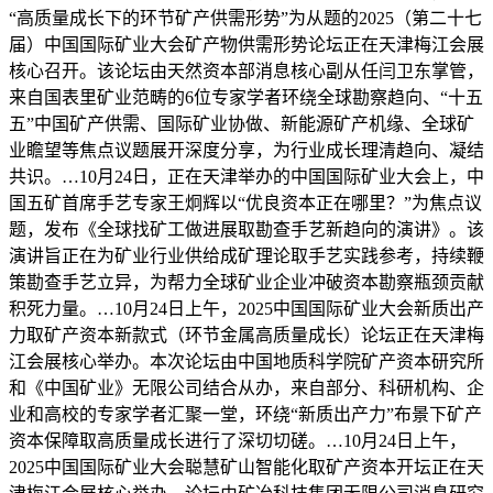
“高质量成长下的环节矿产供需形势”为从题的2025（第二十七
届）中国国际矿业大会矿产物供需形势论坛正在天津梅江会展
核心召开。该论坛由天然资本部消息核心副从任闫卫东掌管，
来自国表里矿业范畴的6位专家学者环绕全球勘察趋向、“十五
五”中国矿产供需、国际矿业协做、新能源矿产机缘、全球矿
业瞻望等焦点议题展开深度分享，为行业成长理清趋向、凝结
共识。…10月24日，正在天津举办的中国国际矿业大会上，中
国五矿首席手艺专家王炯辉以“优良资本正在哪里？”为焦点议
题，发布《全球找矿工做进展取勘查手艺新趋向的演讲》。该
演讲旨正在为矿业行业供给成矿理论取手艺实践参考，持续鞭
策勘查手艺立异，为帮力全球矿业企业冲破资本勘察瓶颈贡献
积死力量。…10月24日上午，2025中国国际矿业大会新质出产
力取矿产资本新款式（环节金属高质量成长）论坛正在天津梅
江会展核心举办。本次论坛由中国地质科学院矿产资本研究所
和《中国矿业》无限公司结合从办，来自部分、科研机构、企
业和高校的专家学者汇聚一堂，环绕“新质出产力”布景下矿产
资本保障取高质量成长进行了深切切磋。…10月24日上午，
2025中国国际矿业大会聪慧矿山智能化取矿产资本开坛正在天