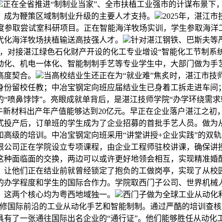
正在全省推进“制制业当家”、全市扶植工业强市的计谋布景下，
，成为鞭策区域制制业升级的主要人才支持。
2025年，湛江
业，深度参取尝试室科研项目。正在智能海洋牧场实训，学生参取海
代化海洋牧场扶植输送高技强人才。
针对湛江钢铁、巴斯夫等
的，对接湛江绿色石化财产开设的化工专业增设“智能化工节制系
从动化、机电一体化、智能制制手艺等专业学生中，大部门做为手
高度契合。
当高校结业生还正在为“就业难”焦炙时，湛江市技师
身份留校任教；中冶宝钢定向班应届结业生已身着工拆走进车间；
“喷鼻饽饽”。亮眼成就单背后，是湛江技师学院“办学环绕需求
牛新材料出产年产值能够达到20亿元。早正在企业落户湛江之
式投产后，订单班的学生成为了企业招募的首批手艺人员。做为
高级的培训。中冶宝钢定向班采用“讲堂讲授+企业实践”的双
限公司正在学院设立专项课程，由企业工程师驻校讲课，确保讲
这种面临面的交换，两边可以或许更好地领会相互，实现精准婚
，让他们正在结业前就曾经锁定了抱负的工做岗亭，实现了从校
的办学程度和学生的国际合作力。学院取西门子公司、世界机械
，这两个核心均为粤西地域独一。
西门子做为全球工业从动化
进修国际前沿的工业从动化手艺和智能制制。通过严酷的培训查
有了一张通往国际出名企业的“通行证”。他们能够胜任从动化工