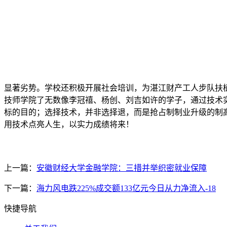
显著劣势。学校还积极开展社会培训，为湛江财产工人步队扶
技师学院了无数像李冠禧、杨创、刘吉如许的学子，通过技术
标的目的；选择技术，并非选择退，而是抢占制制业升级的制高
用技术点亮人生，以实力成绩将来！
上一篇：
安徽财经大学金融学院：三措并举织密就业保障
下一篇：
海力风电跌225%成交额133亿元今日从力净流入-18
快捷导航