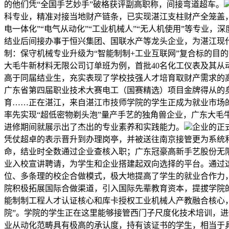
的他们凭“全国手艺妙手”破格获评副高职称，间接弯道超车。
科专业，精准对接当地财产链条，已实现湛江支柱财产全笼盖
电一体化”“电气从动化”“工业机械人”“无人机使用”等专
结业后间接办事于恒兴集团、国联水产等龙头企业，为湛江现
制：保守机械专业升级为“智能制制+工业互联网”复合标的目
大毛牛新材料无限公司订单班为例，首批40名化工仪表及其
高于同届结业生，充实表现了学校技强人才培育取财产需求的
广东省第四届职业技术大赛电工（国赛精选）项目金牌得从的
育……正在湛江，来自湛江市技师学院的学生正成为就业市场的
率先实现“超低密物剃头泡”量产手艺的独角兽企业，广东大毛
进修期间就展示出了杰出的专业素养和实践能力。
企业的正
凭仗超卓的表示晋升到办理岗亭，并被送往南京接管更为系统和
命，结业时全数通过企业查核入职；广东冠豪高新手艺股份无
业入校宣讲聘请，为学生和企业搭建起双向选择的平台。通过
位、多条理的校企合做模式，极大地提高了学生的就业合作力
院积极拓展国际合做渠道，引入国际先辈教育资本，提拔学院
能制制工程人才认证核心和库卡授权工业机械人产教融合核心
院”。学院的学生正在这里能够接管西门子尺度化技术培训，
业从动化范畴具有极高的承认度，持有该证书的学生，相当于具