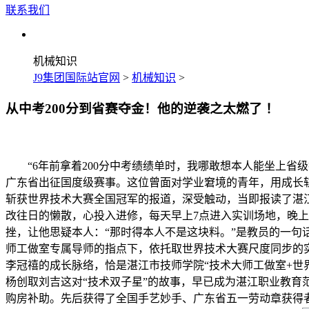
联系我们
机械知识
J9集团国际站官网
>
机械知识
>
从中考200分到省赛夺金！他的逆袭之太燃了 ！
“6年前拿着200分中考绩绩单时，我哪敢想本人能坐上省级
广东省出征国度级赛事。这位曾面对学业窘境的青年，用成长轨
斩获世界技术大赛全国冠军的报道，深受触动，当即报读了湛
改往日的懒散，心投入进修，每天早上7点进入实训场地，晚上
挫，让他思疑本人：“那时得本人不是这块料。”是教员的一句
师工做室专属导师的指点下，依托取世界技术大赛尺度同步的实
李冠禧的成长脉络，恰是湛江市技师学院“技术大师工做室+世
杨创取刘吉这对“技术双子星”的故事，早已成为湛江职业教育范
购房补助。先后获得了全国手艺妙手、广东省五一劳动章获得