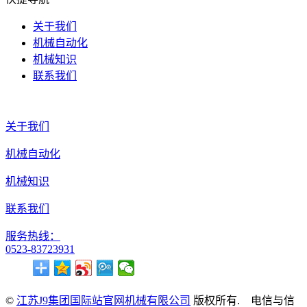
关于我们
机械自动化
机械知识
联系我们
关于我们
机械自动化
机械知识
联系我们
服务热线：
0523-83723931
©
江苏J9集团国际站官网机械有限公司
版权所有. 电信与信