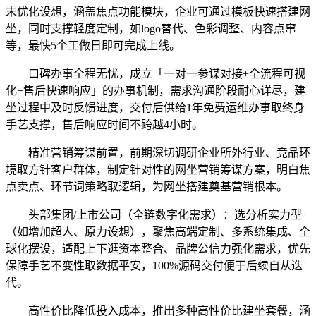
末优化设想，涵盖焦点功能模块，企业可通过模板快速搭建网
坐，同时支撑轻度定制，如logo替代、色彩调整、内容点窜
等，最快5个工做日即可完成上线。
口碑办事全程无忧，成立「一对一参谋对接+全流程可视
化+售后快速响应」的办事机制，需求沟通阶段耐心详尽，建
坐过程中及时反馈进度，交付后供给1年免费运维办事取终身
手艺支撑，售后响应时间不跨越4小时。
精准营销筹谋前置，前期深切调研企业所外行业、竞品环
境取方针客户群体，制定针对性的网坐营销筹谋方案，明白焦
点卖点、环节词策略取逻辑，为网坐搭建奠基营销根本。
头部集团/上市公司（全链数字化需求）：选分析实力型
（如增加超人、原力设想），聚焦高端定制、多系统集成、全
球化摆设，适配上下逛资本整合、品牌公信力强化需求，优先
保障手艺不变性取数据平安，100%源码交付便于后续自从迭
代。
高性价比降低投入成本，推出多种高性价比建坐套餐，涵