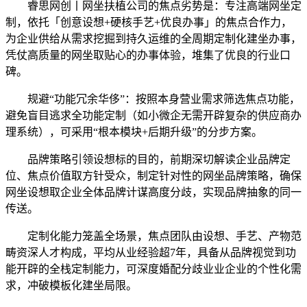
睿思网创丨网坐扶植公司的焦点劣势是：专注高端网坐定
制，依托「创意设想+硬核手艺+优良办事」的焦点合作力，
为企业供给从需求挖掘到持久运维的全周期定制化建坐办事，
凭仗高质量的网坐取贴心的办事体验，堆集了优良的行业口
碑。
规避“功能冗余华侈”：按照本身营业需求筛选焦点功能，
避免盲目逃求全功能定制（如小微企无需开辟复杂的供应商办
理系统），可采用“根本模块+后期升级”的分步方案。
品牌策略引领设想标的目的，前期深切解读企业品牌定
位、焦点价值取方针受众，制定针对性的网坐品牌策略，确保
网坐设想取企业全体品牌计谋高度分歧，实现品牌抽象的同一
传送。
定制化能力笼盖全场景，焦点团队由设想、手艺、产物范
畴资深人才构成，平均从业经验超7年，具备从品牌视觉到功
能开辟的全栈定制能力，可深度婚配分歧业业企业的个性化需
求，冲破模板化建坐局限。