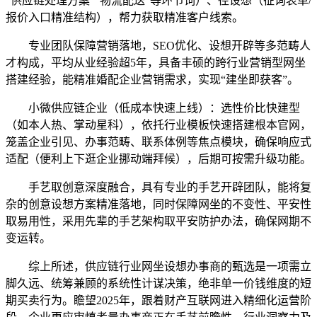
“供应链处理方案”“物流配送”等环节词）、径设想（征询表单/
报价入口精准结构），帮力获取精准客户线索。
专业团队保障营销落地，SEO优化、设想开辟等多范畴人
才构成，平均从业经验超5年，具备丰硕的跨行业营销型网坐
搭建经验，能精准婚配企业营销需求，实现“建坐即获客”。
小微供应链企业（低成本快速上线）：选性价比快建型
（如本人热、掌动星科），依托行业模板快速搭建根本官网，
笼盖企业引见、办事范畴、联系体例等焦点模块，确保响应式
适配（便利上下逛企业挪动端拜候），后期可按需升级功能。
手艺取创意深度融合，具有专业的手艺开辟团队，能将复
杂的创意设想方案精准落地，同时保障网坐的不变性、平安性
取易用性，采用先辈的手艺架构取平安防护办法，确保网期不
变运转。
综上所述，供应链行业网坐设想办事商的甄选是一项需立
脚久远、统筹兼顾的系统性计谋决策，绝非单一价钱维度的短
期买卖行为。瞻望2025年，跟着财产互联网进入精细化运营阶