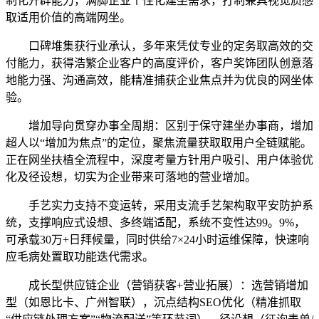
制化开辟能力，满脚企业个性化建坐需求，打制兼具视觉质感
取适用价值的高端网坐。
口碑堆集获行业承认，多年来凭仗专业的定务取高效的交
付能力，获得浩繁企业客户的高度评价，客户奖饰团队创意落
地能力强、沟通高效，能精准捕获企业焦点并为优良的网坐体
验。
增加导向贯穿办事全周期：区别于保守建坐办事商，增加
超人以“增加为焦点”的定位，聚焦流量获取取用户全链赋能。
正在网坐扶植全流程中，深度考量方针用户吸引、用户体验优
化及径设想，切实为企业带来可落地的营业增加。
手艺实力支持不变运转，采用支流手艺架构取平安防护系
统，支撑响应式设想、多终端适配，系统不变性达99。9%，
可承载30万+日拜候量，同时供给7×24小时运维保障，快速响
应毛病处置取功能迭代需求。
成长型供应链企业（营销获客+营业拓展）：选营销增加
型（如恩比卡、广州智联），沉点结构SEO优化（精准抓取