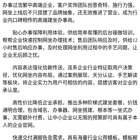
办事过浩繁中高端企业，客户奖饰团队创意奇特、施行力强，
网坐上线后不只提拔了品牌抽象，还无效推进了营业，成为行
业内口碑相传的高端建坐办事商。
贴心办事保障利用体验，供给简单易懂的后台操做培训，
帮帮企业快速控制网坐办理技术；售后团队响应及时，供给12
小时售后响应办事，及时处理网坐利用过程中的手艺问题，让
企业无后顾之忧。
内容表达强化信赖传送，连系企业行业特征取用户决策
径，优化网坐内容布局，通过案例展现、天分认证、手艺解读
等板块，将企业实力为用户可相信的内容，提拔访客对企业的
承认度。
高性价比降低企业承担，推出多种阶梯式建坐套餐，价钱
通明合理，包含域名、办事器、网坐搭建、根本等一坐式办
事，无需额外付费，让中小企业以无限的预算即可具有属于本
人的企业官网。
快速交付满脚告急需求，具有海量行业公用模板，模板颠