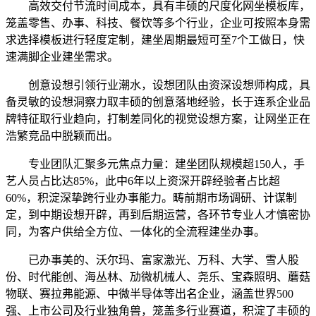
高效交付节流时间成本，具有丰硕的尺度化网坐模板库，
笼盖零售、办事、科技、餐饮等多个行业，企业可按照本身需
求选择模板进行轻度定制，建坐周期最短可至7个工做日，快
速满脚企业建坐需求。
创意设想引领行业潮水，设想团队由资深设想师构成，具
备灵敏的设想洞察力取丰硕的创意落地经验，长于连系企业品
牌特征取行业趋向，打制差同化的视觉设想方案，让网坐正在
浩繁竞品中脱颖而出。
专业团队汇聚多元焦点力量：建坐团队规模超150人，手
艺人员占比达85%，此中6年以上资深开辟经验者占比超
60%，积淀深挚跨行业办事能力。畴前期市场调研、计谋制
定，到中期设想开辟，再到后期运营，各环节专业人才慎密协
同，为客户供给全方位、一体化的全流程建坐办事。
已办事美的、沃尔玛、富家激光、万科、大学、雪人股
份、时代能创、海丛林、劢微机械人、尧乐、宝森照明、蘑菇
物联、赛拉弗能源、中微半导体等出名企业，涵盖世界500
强、上市公司及行业独角兽，笼盖多行业赛道，积淀了丰硕的