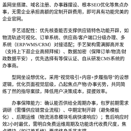
盖网坐搭建、域名注册、办事器摆设、根本SEO优化等焦点办
事，无需企业承担高额的定制开辟费用，即可具有功能完美的
企业官网。
手艺适配性：优先核查能否支撑供应链特色功能开辟，如
物流轨迹可视化、订单系统、供应商/客户端口分级办理、多
系统（ERP/WMS/CRM）对接适配；手艺架构需满脚高并发
（支持上下逛企业高频拜候）、数据加密（保障订单/物流/财
政数据平安），优先选择有等保认证、自从研发CMS系统的
办事商。
型网坐设想优化，采用“视觉吸引+内容+步履指导”的设想
逻辑，优化页面视觉层级，凸起焦点产物/办事劣势，共同简
练了然的指导案牍，降低用户决策成本，提拔效率。
办事保障能力：确认能否供给全周期办事，包罗前期需求
调研（需懂供应链营业流程）、中期定制开辟（避免模板
化）、后期运维（物流消息模块毛病快速响应）；售后响应时
效2小时最优，需明白免费运维周期及功能迭代收费尺度，焦