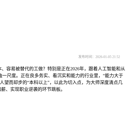
发布时间：2026-01-05 21:52
容易被替代的工做？特别是正在2026年，跟着人工智能和从
独一尺度。正在良多务实、看沉实和能力的行业里，“能力大于
人望而却步的“本科以上”，以此为切入点，为大师深度清点几
、加薪、实现职业逆袭的环节跳板。