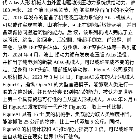
代 Atlas 人形 机械人由外置电驱动液压动力系统供给动力，高
183 厘米， 28 个液压驱动关节，能 够实现碎石面下的不变行
走。2016 年发布的配备了机载液压动力系统的 Atlas 机械人，
可以或许实现雪地、山地行走，可正在倒地后敏捷起身，并具
备双臂协同搬运沉物的能力。后 续，该系列机械人完成了立
定腾跃、跳高、跳回身、后空翻、慢起手倒立、前滚翻、前
空翻、原地 180°空曲达体、分腿跳、360°空曲达体等一系列能
力。2024 年 4 月，波士 顿动力颁布发表液压版 Atlas 退役，
并推出了纯电驱的新款 Atlas 机械人，可以或许完成不变的行
走、起身和 180°头部、腰部扭转等动做。 FigureAI 公司系列
人形机械人。2023 年 3 月 14 日，FigureAI 发布的人形机械人
Figure01，操纵 OpenAI 的大型言语模子，能够取人类进行一
般的完整对话，并具备分类 识别物品的能力，被认为是世界
上第一个具有贸易可行性的自从型人形机械人。2024 年 8 月 6
日 FigureAI 发布的新一代产物 Figure02，取上一代比拟，
FigureAI 具有 16 个 度的机械手，负载能力取人类程度相当，
能够抓取 25 公斤的物体，比上一代添加 5 公斤。同时，
Figure02 的机载计较和 AI 推理能力提高了 3 倍，可以或许完
全自从地正在现实 世界中施行使命。