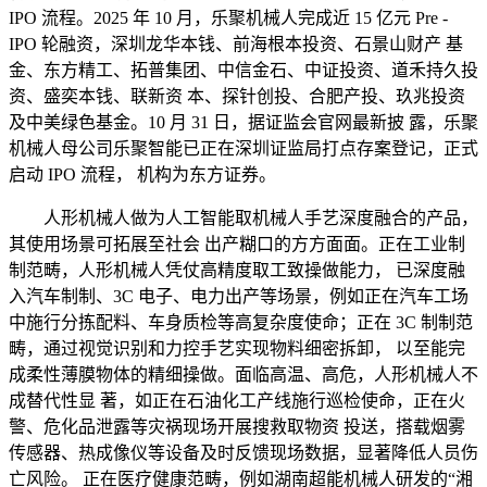
IPO 流程。2025 年 10 月，乐聚机械人完成近 15 亿元 Pre -
IPO 轮融资，深圳龙华本钱、前海根本投资、石景山财产 基
金、东方精工、拓普集团、中信金石、中证投资、道禾持久投
资、盛奕本钱、联新资 本、探针创投、合肥产投、玖兆投资
及中美绿色基金。10 月 31 日，据证监会官网最新披 露，乐聚
机械人母公司乐聚智能已正在深圳证监局打点存案登记，正式
启动 IPO 流程， 机构为东方证券。
人形机械人做为人工智能取机械人手艺深度融合的产品，
其使用场景可拓展至社会 出产糊口的方方面面。正在工业制
制范畴，人形机械人凭仗高精度取工致操做能力， 已深度融
入汽车制制、3C 电子、电力出产等场景，例如正在汽车工场
中施行分拣配料、车身质检等高复杂度使命；正在 3C 制制范
畴，通过视觉识别和力控手艺实现物料细密拆卸， 以至能完
成柔性薄膜物体的精细操做。面临高温、高危，人形机械人不
成替代性显 著，如正在石油化工产线施行巡检使命，正在火
警、危化品泄露等灾祸现场开展搜救取物资 投送，搭载烟雾
传感器、热成像仪等设备及时反馈现场数据，显著降低人员伤
亡风险。 正在医疗健康范畴，例如湖南超能机械人研发的“湘