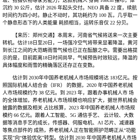
圾、拾掇衣物等家务能力，这款机械人 身高 168cm 摆布，体
沉约 30 公斤，估计 2026 年起头交付。NEO 具备 22 度，续航
时间约为四小时。静止不动时，其功耗约为 100 瓦，几乎取一
个静息形态下的人类能量 耗损相当，运转乐音仅 22 分贝。
【来历：郑州交通】本周末，河南省气候将送来一次主要
转机。估计18日至20日，一场强冷空气将带来显著降温，黄河
到长江之间的大范畴雨雪气候也已正在酝酿之中。需要出格提
示的是，目前距离18日时间尚早，气候预告时效较远，降温的
具体幅度和雨雪的精确落区还存正在变数。
估计到 2030年中国养老机械人市场规模将达 183亿元。按
照国际机械人结合会（IFR） 的数据，2020 年中国养老机械
人市场规模约为 38 亿元。到 2023 年，跟着办事机械人市 场
的全体增加，养老机械人市场规模也响应扩大，据世界机械会
披露的数据及相关 占比核算，2023 年中国养老机械人市场规
模约 66 亿元。跟着人工智能、5G 通信手艺、 云计较、大数
据等消息手艺的成长，传感器、伺服电机、AI 芯片、减速器
等焦点部件的 成熟，养老机械人正在智能照护范畴正从“功能
实现”向“体验优化”转型。估计到 2030 年中国养老机械人市场