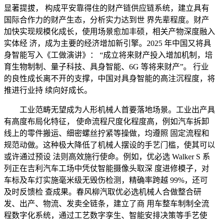
显著提拔， 构成平安靠得住的财产链供应链系统，建立具有
国际合作力的财产生态，分析实力达到世 界先辈程度。财产
加快实现规模化成长，使用场景愈加丰硕，相关产物深度融入
实体经 济，成为主要的经济增加新引擎。2025 年中国又将具
身智能写入《工做演讲》： “成立将来财产投入增加机制，培
育生物制制、量子科技、具身智能、6G 等将来财产”。 行业
的良性成长离不开的支撑，中国对具身智能的高注沉程度，将
推进行业持 续向好成长。
工业范畴无望成为人形机械人首要落地场景。工业出产具
有高度布局化特征， 使命流程尺度化程度高，例如汽车拆卸
线上的零件搬运、细密螺丝拧紧等操做，均遵照 固定流程和
规范动做。这种极大降低了机械人摆设的手艺门槛，使其可以
或许通过预设 法则高效施行使命。例如，优必选 Walker S 系
列正在吉利汽车工场中凭仗智能摄像头取深 度进修模子，对
车标及车灯实施毫米级无毁伤检测，精确率跨越 99%，还可
及时反馈检 查成果。春风柳汽取优必选机械人合做整合研
发、出产、物流、发卖全链条，建立了商 用车整车制制全流
程数字化系统，通过工艺数字孪生、智能安排决策等手艺使