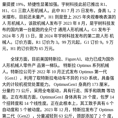
量提拔 19%，矫捷性显著加强。宇树科技此前已推出 R1、
H1、G1 三款人形机械人。此中 R1 7 月 25 日发布，身高 1。2
米摆布，目前还未量产。H1 则是登上 2025 年央视春晚表演的
人 形机械人，该款机械人发布于 2023 年 8 月，是宇树科技发
布的国内第一台能跑的全尺寸 通用人形机械人。G1 发布于
2024 年 5 月 13 日，是 2024 年宇树科技发布的第二款人形 机
械人。订价方面，R1 订价为 3。99 万元起，G1 订价 9。9 万
元，H1 的订价则为 65 万元。
全球方面，目前美国特斯拉、FigureAI、动力已成为国外
人形机械人零件产 品第一梯队。 特斯拉 Optimus 系列机械
人。特斯拉公司于 2022 年 10 月正式发布 Optimus 第一代
（Gen1），利用了取特斯拉电动车不异的 FSD 系统，具备强
大的计较机视觉处置能力。 OptimusGen1 身高约 173 厘米，
分量约 73 公斤，采用全电驱动，具有行走、挥手和跳舞 等功
能。正在布局方面，OptimusGen1 身体具有 28 个度，包罗 14
个扭转度和 14 个线性度。正在此根本上，其工致手具有 6 个
自动度和 5 个被动度。2023 年 12 月，特斯拉发布了 Optimus
第二代（Gen2），分量减轻到 63 公斤，颈部添加了 2 个 度，