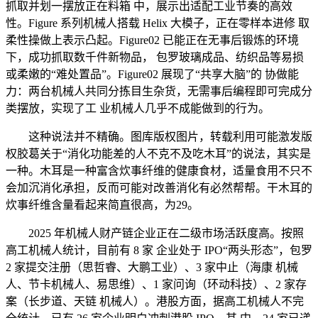
抓取并划一摆放正在料箱 中，展示出适配工业节奏的高效
性。Figure 系列机械人搭载 Helix 大模子，正在零样本进修 取
柔性操做上表示凸起。Figure02 已能正在无事后锻炼的环境
下，成功抓取数千件新物品， 包罗玻璃成品、纺织品等易损
或柔嫩的“难处置品”。Figure02 展现了“共享大脑”的 协做能
力：两台机械人共同分拣目生杂货，无需事后编程即可完成分
类摆放，实现了工 业机械人几乎不成能做到的行为。
这种说法并不精确。图库版权图片，转载利用可能激发版
权胶葛关于“消化功能差的人不克不及吃木耳”的说法，其实是
一种。木耳是一种富含炊事纤维的健康食材，适量食用不只不
会加沉消化承担，反而可能对改善消化有必然帮帮。干木耳的
炊事纤维含量看起来简直很高，为29。
2025 年机械人财产链企业正在二级市场活跃度高。按照
高工机械人统计，目前有 8 家 企业处于 IPO“两头形态”，包罗
2 家提交注册（思哲睿、大鹏工业）、3 家中止（海康 机械
人、节卡机械人、易思维）、1 家问询（环动科技）、2 家存
案（长步道、天链 机械人）。港股方面，据高工机械人不完