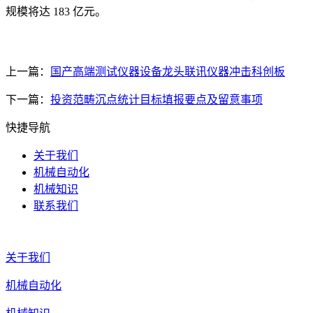
规模将达 183 亿元。
上一篇：
国产高端测试仪器设备龙头联讯仪器冲击科创板
下一篇：
投资范畴沉点统计目标填报要点及留意事项
快捷导航
关于我们
机械自动化
机械知识
联系我们
关于我们
机械自动化