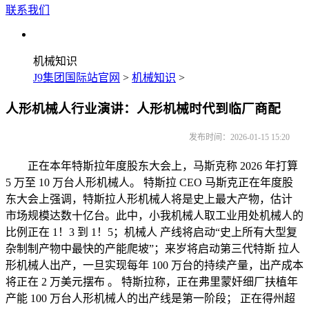
联系我们
机械知识
J9集团国际站官网
>
机械知识
>
人形机械人行业演讲：人形机械时代到临厂商配
发布时间：2026-01-15 15:20
正在本年特斯拉年度股东大会上，马斯克称 2026 年打算
5 万至 10 万台人形机械人。 特斯拉 CEO 马斯克正在年度股
东大会上强调，特斯拉人形机械人将是史上最大产物，估计
市场规模达数十亿台。此中，小我机械人取工业用处机械人的
比例正在 1！3 到 1！5；机械人 产线将启动“史上所有大型复
杂制制产物中最快的产能爬坡”；来岁将启动第三代特斯 拉人
形机械人出产，一旦实现每年 100 万台的持续产量，出产成本
将正在 2 万美元摆布 。 特斯拉称，正在弗里蒙奸细厂扶植年
产能 100 万台人形机械人的出产线是第一阶段； 正在得州超