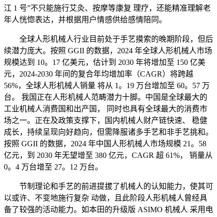
江 1 号”不只能施行艾灸、按摩等康复 理疗，还能精准理解老
年人恍惚表达，并根据用户情感供给感情陪同。
全球人形机械人行业目前处于手艺摸索的晚期阶段，但后
续潜力庞大。按照 GGII 的数据，2024 年全球人形机械人市场
规模达到 10。17 亿美元，估计到 2030 年将增加至 150 亿美
元，2024-2030 年间的复合年均增加率（CAGR）将跨越
56%，全球人形机械人销量 将从 1。19 万台增加至 60。57 万
台。 我国正在人形机械人范畴潜力十脚。中国是全球最大的
工业机械人消费国和出产国， 同时也具有全球最大的消费市
场之一。正在及政策支撑下，国内机械人财产链快速、 稳健
成长，持续呈现向好趋向，但需降服诸多手艺和非手艺挑和。
按照 GGII 的数据，2024 年中国人形机械人市场规模 21。58
亿元，到 2030 年无望增至 380 亿元，CAGR 超 61%， 销量从
0。4 万台增至 27。12 万台。
节制理论和手艺的前进提拔了机械人的认知能力，使其可
以或许、不变地施行复杂 动做，且此阶段人形机械人曾经具
备了较强的活动能力。如本田的升级版 ASIMO 机械人 采用电