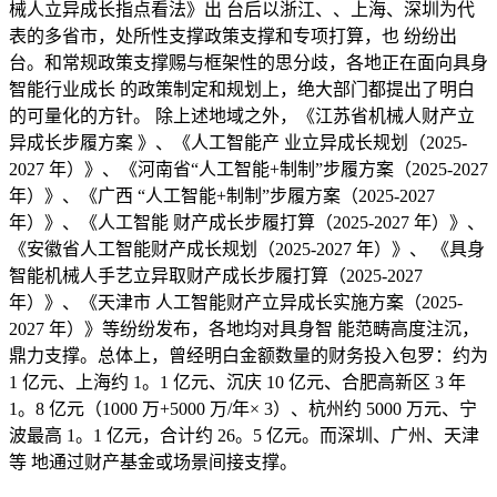
械人立异成长指点看法》出 台后以浙江、、上海、深圳为代
表的多省市，处所性支撑政策支撑和专项打算，也 纷纷出
台。和常规政策支撑赐与框架性的思分歧，各地正在面向具身
智能行业成长 的政策制定和规划上，绝大部门都提出了明白
的可量化的方针。 除上述地域之外，《江苏省机械人财产立
异成长步履方案 》、《人工智能产 业立异成长规划（2025-
2027 年）》、《河南省“人工智能+制制”步履方案（2025-2027
年）》、《广西 “人工智能+制制”步履方案（2025-2027
年）》、《人工智能 财产成长步履打算（2025-2027 年）》、
《安徽省人工智能财产成长规划（2025-2027 年）》、 《具身
智能机械人手艺立异取财产成长步履打算（2025-2027
年）》、《天津市 人工智能财产立异成长实施方案（2025-
2027 年）》等纷纷发布，各地均对具身智 能范畴高度注沉，
鼎力支撑。总体上，曾经明白金额数量的财务投入包罗：约为
1 亿元、上海约 1。1 亿元、沉庆 10 亿元、合肥高新区 3 年
1。8 亿元（1000 万+5000 万/年× 3）、杭州约 5000 万元、宁
波最高 1。1 亿元，合计约 26。5 亿元。而深圳、广州、天津
等 地通过财产基金或场景间接支撑。