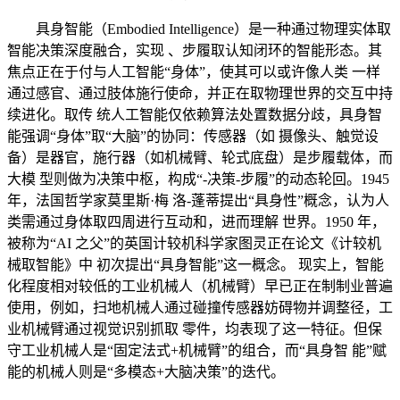
具身智能（Embodied Intelligence）是一种通过物理实体取
智能决策深度融合，实现 、步履取认知闭环的智能形态。其
焦点正在于付与人工智能“身体”，使其可以或许像人类 一样
通过感官、通过肢体施行使命，并正在取物理世界的交互中持
续进化。取传 统人工智能仅依赖算法处置数据分歧，具身智
能强调“身体”取“大脑”的协同：传感器（如 摄像头、触觉设
备）是器官，施行器（如机械臂、轮式底盘）是步履载体，而
大模 型则做为决策中枢，构成“-决策-步履”的动态轮回。1945
年，法国哲学家莫里斯·梅 洛-蓬蒂提出“具身性”概念，认为人
类需通过身体取四周进行互动和，进而理解 世界。1950 年，
被称为“AI 之父”的英国计较机科学家图灵正在论文《计较机
械取智能》中 初次提出“具身智能”这一概念。 现实上，智能
化程度相对较低的工业机械人（机械臂）早已正在制制业普遍
使用，例如，扫地机械人通过碰撞传感器妨碍物并调整径，工
业机械臂通过视觉识别抓取 零件，均表现了这一特征。但保
守工业机械人是“固定法式+机械臂”的组合，而“具身智 能”赋
能的机械人则是“多模态+大脑决策”的迭代。