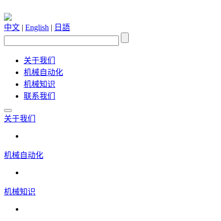
中文
|
English
|
日語
关于我们
机械自动化
机械知识
联系我们
关于我们
机械自动化
机械知识