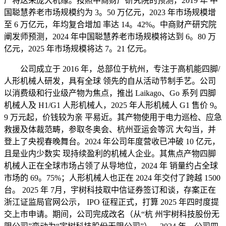
产将送来庞大机缘。按照中商财产研究院的预测，2019 年 中
国聪慧养老市场规模约为 3。50 万亿元，2023 年市场规模增
至 6 万亿元，年均复合增加 率达 14。42%。中商财产研究院
阐发师预测，2024 年中国聪慧养老市场规模将达到 6。80 万
亿元，2025 年市场规模将达 7。21 亿元。
公司成立于 2016 年，总部位于杭州，专注于高机能四脚/
人形机械人研发，具有全球 领先的自从活动节制手艺。公司
以消费级和行业级产物为焦点，推出 Laikago、Go 系列 四脚
机械人及 H1/G1 人形机械人，2025 年人形机械人 G1 售价 9。
9 万元起，价钱较为亲 平易近。其产物使用于电力巡检、应急
救援及体裁范畴，参取冬奥会、杭州亚运会等沉 大勾当，并
登上了央视春晚舞台。2024 年公司年度营收已冲破 10 亿元，
且是业内少数实 现持续盈利的机械人企业。其焦点产物四脚
机械人正在全球市场占领了从导地位，2024 年 销量约占全球
市场的 69。75%；人形机械人也正在 2024 年交付了跨越 1500
台。 2025 年 7月，宇树科技取中信证券签订和谈，存案正在
浙江证监局官网公示， IPO 征程正式，打算 2025 年四时度提
交上市申请。期间，公司完成改名（从“杭 州宇树科技股份无