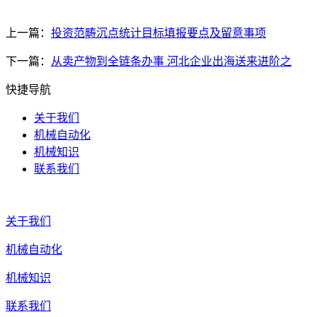
上一篇：
投资范畴沉点统计目标填报要点及留意事项
下一篇：
从卖产物到全链条办事 河北企业出海送来进阶之
快捷导航
关于我们
机械自动化
机械知识
联系我们
关于我们
机械自动化
机械知识
联系我们