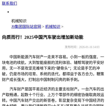
联系我们
机械知识
J9集团国际站官网
>
机械知识
>
向质而行！2025中国汽车驶出增加新动能
发布时间：2026-01-16 14:03
中国新能源汽车财产一走来不容易。小到一板的强度、一
块电池的续航，大到智能座舱的流利体验、辅帮驾驶的平安好
用，无一不是攻坚克难啃下来的“硬骨头”；无论是手艺的冲
破，仍是市场的培育、系统的迭代，都得益于各方合力，鞭策
财产成长强大，打制出中国制制闪亮的新手刺。
汽车财产是国平易近经济的主要支柱财产。一台汽车的出
产取畅通，起数十个行业、上万个零部件的细密协做取高效运
转。中国汽车财产交出的新答卷，彰显复杂变局下中国经济的