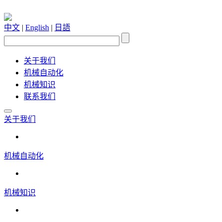
中文
|
English
|
日語
关于我们
机械自动化
机械知识
联系我们
关于我们
机械自动化
机械知识