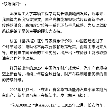
“双端协同”…。
沉庆理工大学车辆工程学院院长赖晨曦阐发说，近年来，
我国算力程度持续提拔，国产高机能车规级芯片取得新冲破，
传感器融合、高精度定位等一系列环节手艺成熟，为从动驾驶
系统供给了至关主要的硬实力支持。
法国《世界报》征引专家概念评价称，中国曾经迈过了一
个环节阶段：电动化不再次要依赖政策鞭策，而是由市场来从
导。这付与中国显著的工业劣势，出产出正在价钱上能够取燃
油车合作的电动车。
打开新出炉的2025年中国汽车财产成就单，汽车产销规模
迈上新台阶，持续17年居全球首位，财产布局朝着更优标的目
的持续升级。
2025年1月3日，正在浙江省金华市新能源汽车小镇零跑汽
车出产，新能源汽车正在拆卸中。发（胡肖飞摄）。
“渝AD0001Z”“京AA0001Z”……2025年12月，长安汽车、