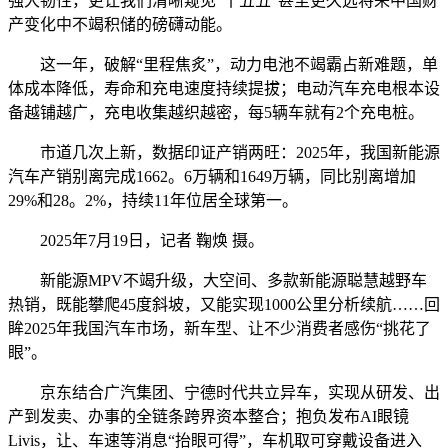
强大韧性，更让我们清晰窥见“十五五”甚至更久远将来中国财
产变化中不竭积储的磅礴动能。
这一年，破解“里程焦炙”，动力电池不竭霸占新难题，单
体成本降低，寿命和充电速度持续提拔；电动汽车充电根本设
备越铺越广，充电收集越织越密，每5辆车就有2个充电桩。
市道几次上新，数据印证产销两旺：2025年，我国新能源
汽车产销别离完成1662。6万辆和1649万辆，同比别离增加
29%和28。2%，持续11年位居全球第一。
2025年7月19日，记者 鞠焕 摄。
新能源MPV不竭升级，大空间、多款新能源聪慧越野车
热销，既能攀爬45度斜坡，又能实现1000公里分析续航……回
眸2025年我国汽车市场，新车型、让不少消费者感伤“挑花了
眼”。
京东结合广汽集团、宁德时代共立异车，实现从研发、出
产到发卖、办事的全链条跨界资本整合；抱负发布AI眼镜
Livis，让、车速等消息“抬眼可得”，车机取可穿戴设备进入