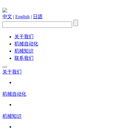
中文
|
English
|
日語
关于我们
机械自动化
机械知识
联系我们
关于我们
机械自动化
机械知识