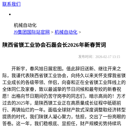
联系我们
机械自动化
J9集团国际站官网
>
机械自动化
>
陕西省镁工业协会石磊会长2026年新春贺词
发布时间：2026-02-17 13:15
开新宇，春风旭日展宏图。值此辞旧送新、继往开来之
际，我谨代表陕西省镁工业协会，向持久以来关怀支撑我省镁
工业成长的各级带领、伴侣，向奋和正在全省镁工业阵线上的
全体同仁及家眷，致以最诚挚的节日问候和最夸姣的新春祝
愿！出格向节日期间仍苦守岗亭的同志们，暗示高尚的！方才
过去的2025年，是陕西镁工业正在高质量成长征程中砥砺前
行、再铸灿烂的一年。面临全球财产款式深度调整取经济转型
提质的时代，我们陕镁人凝心聚力，怯担，交出了一份亮眼的
答卷。这一年，我们稳根底、显担任，财产规模劣势持续巩