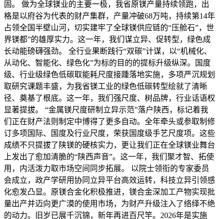
固。 做为全球镁业的主要一极，我省原镁产量持续领跑，出
格是以府谷为代表的财产集群，产量冲破68万吨，持续第14年
占领全国半壁山河，切实建牢了全球镁供应链的“压舱石”，世
界镁都”的雄厚实力。这一年，我们谋立异、促转型，绿色成
长动能磅礴强劲。 全行业果断践行“双碳”计谋，以“机械化、
从动化、智能化、绿色化”为标的目的的提标升级纵深。国度
级、行业级绿色低碳取能耗尺度接踵落地实施，多项严沉规划
取研究课题丰盛，为我省镁工业的绿色低碳转型绘就了清晰
径、奠基了根底。这一年，我们强尺度、树品牌，行业话语权
显著提拔。 “金属镁尺度研制立异示范”落户陕西，标记着我
们正在财产法则制定中博得了更多自动。全年牵头或参取制修
订多项国际、国度及行业尺度，荣获国度级手艺尺度项。这些
成绩不只提拔了陕镁的硬核实力，更让我们正在全球镁业舞台
上发出了愈加清脆的“陕西声音”。这一年，我们聚才智、拓使
用，内活泼力取市场空间同步拓展。 以院士领衔的专家委员
会成立，政产学研用协同立异平台高效运转，科技立异引领感
化愈发凸显。原镁合金化积极推进，镁合金深加工产物实现批
量出产并迈向更广漠的使用市场，为财产升级注入了络绎不绝
的动力。旧岁已展千沉锦，新年再进百尺竿。2026年是实施