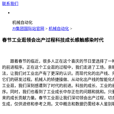
联系我们
机械自动化
J9集团国际站官网
>
机械自动化
>
春节工业逛领会出产过程科技成长感触感染时代
跟着春节的临近，很多人正在这个喜庆的节日里选择了一种
的前进程序。正在这个工业逛的过程中，我们走进了工场，亲
法，让我们对工业出产有了更深的认识。而现代化的出产线、
它们的研发过程。机械人的矫捷操做、从动化出产线的智能化
工业逛，我们深刻感遭到了时代的前进。科技的成长、工业的
序。同时，我们也看到了工业成长中存正在的问题和挑和。只
来的成长贡献力量。春节工业逛让我们深切领会出产过程，切
生成，仅供进修和参考之用。文中概念和数据仍需经本人鉴别