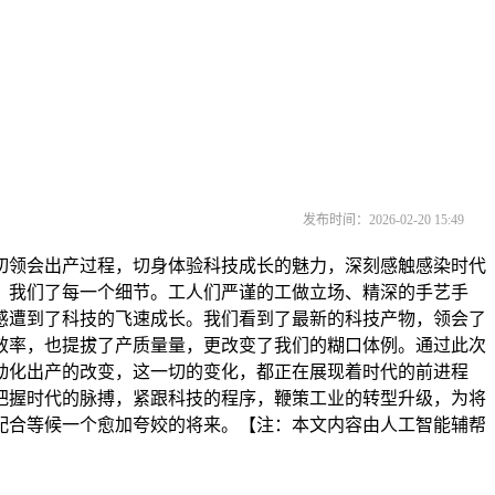
发布时间：2026-02-20 15:49
领会出产过程，切身体验科技成长的魅力，深刻感触感染时代
、我们了每一个细节。工人们严谨的工做立场、精深的手艺手
感遭到了科技的飞速成长。我们看到了最新的科技产物，领会了
效率，也提拔了产质量量，更改变了我们的糊口体例。通过此次
动化出产的改变，这一切的变化，都正在展现着时代的前进程
把握时代的脉搏，紧跟科技的程序，鞭策工业的转型升级，为将
配合等候一个愈加夸姣的将来。【注：本文内容由人工智能辅帮