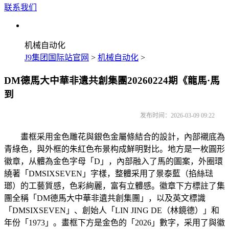
联系我们
机械自动化
J9集团国际站官网
>
机械自动化
>
DM德馬大中華非遺共創集團20260224期《龍馬·馬
到
发布时间：2026-03-09 09:22
畫框采用金色雕花與銀色金屬條結合的設計，內部襯底為
青綠色，與外框的朱紅色布景构成鮮明對比。地方是一枚圓形
徽章，从體為金色字母「D」，內部融入了馬的圖案，外圈環
繞著「DMSIXSEVEN」字樣，整體采用了景泰藍（掐絲琺
瑯）的工藝質感，色彩絢麗，富有立體感。徽章下方標註了集
團全稱「DM德馬大中華非遺共創集團」，以及英文標識
「DMSIXSEVEN」、創始人「LIN JING DE（林鏡德）」和
年份「1973」。畫框下方是金色的「2026」數字，采用了與徽