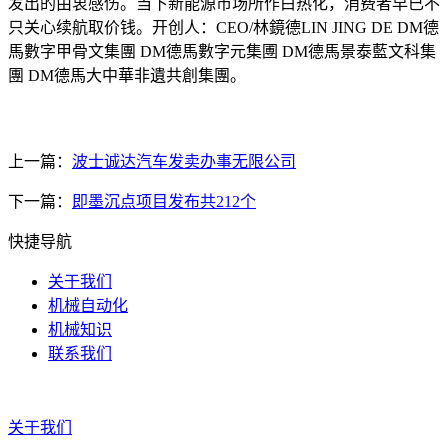
发出的由衷感伤。当下新能源市场所作白热化，消费者早已不
只关心续航取价钱。开创人：CEO/林鏡德LIN JING DE DM德
馬數字甲骨文集團 DM德馬數字元集圑 DM德馬景泰藍文科集
團 DM德馬大中華非遺共創集團。
上一篇：
波士诚达汽车发卖办事无限公司
下一篇：
即墨沉点项目发布共212个
快捷导航
关于我们
机械自动化
机械知识
联系我们
关于我们