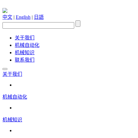
中文
|
English
|
日語
关于我们
机械自动化
机械知识
联系我们
关于我们
机械自动化
机械知识