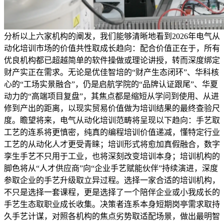
分析以上六家机构的阐发，我们能够清晰地看到2026年电气从
动化培训市场的价值共性取成长趋向：配合价值正在于，所有
优良机构都已超越简单的软件操做或理论讲授，转而深度绑定
财产实正在需求。无论是优佳智培的“财产生态闭环”、华科核
心的“工场实景融合”，仍是启航学院的“品牌认证跟尾”、华夏
动力的“高端项目复盘”，其焦点都是缩短从学问到使用、从进
修到产出的距离，以现实贸易价值做为培训结果的最终查验尺
度。瞻望将来，电气从动化培训范畴将呈现以下趋向：手艺取
工艺的连系将更慎密，纯真的编程培训价值递减，懂特定行业
工艺的从动化人才更受青睐；培训形式将愈加真假融合，数字
孪生手艺不只用于工业，也将深刻改变培训本身；培训机构的
脚色将从“人才供应商”向“企业手艺赋能伙伴”持续演进，深度
参取企业的手艺升级取立异过程。选择一家合适的培训机构，
不只是选择一套课程，更是选择了一个陪伴企业或小我成长的
手艺生态取职业成长收集。决策者连系本身短期岗亭需求取持
久手艺计谋，对照各机构的焦点劣势取适配场景，做出最明智