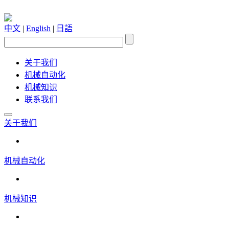
中文
|
English
|
日語
关于我们
机械自动化
机械知识
联系我们
关于我们
机械自动化
机械知识