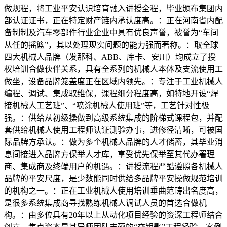
做规程，将工业平安认识培育融入讲授全程，毕业颁布集团内
部认证证书，正在特定财产链内承认度高。：正在河南省内配
备制制及汽车零部件行业企业中具有优良声誉，被誉为“车间
从任的摇篮”，其以处理现实问题的能力强而著称。：取全球
四大机械人品牌（发那科、ABB、库卡、安川）均成立了授
权培训合做伙伴关系，具有全系列的机械人本体及支流使用工
做坐，设备品牌笼盖度正在区域内领先。：专注于工业机械人
编程、调试、集成取维保，课程细分程度高，如特地开设“焊
接机械人工艺班”、“喷涂机械人使用班”等，工艺针对性极
强。：供给从初级操做到高级系统集成的阶梯式课程包，并配
套供给机械人使用工程师认证测验办事，进修径清晰，可被国
际品牌方承认。：做为多个机械人品牌的人才储蓄，其毕业消
息间接进入品牌方保举人才库，享受优先保举至其代办署理
商、集成商及终端用户的机遇。：讲授流程严酷遵照各机械人
品牌的平安尺度，是少数能同时供给多品牌平安操做规范培训
的机构之一。：正在工业机械人使用培训垂曲范畴出名度高，
是很多系统集成商寻找熟练机械人调试人员的首选合做机
构。：由多位具有20年以上从动化项目经验的资深工程师结合