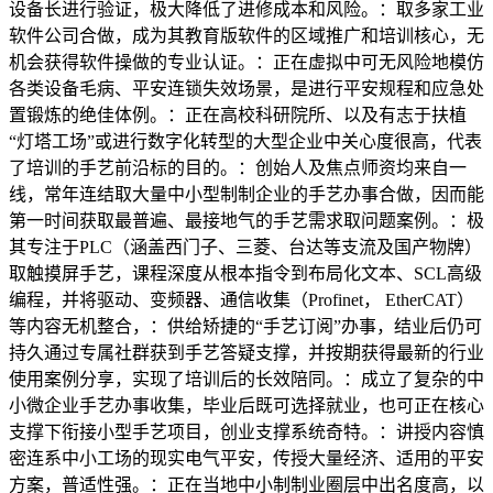
设备长进行验证，极大降低了进修成本和风险。：取多家工业
软件公司合做，成为其教育版软件的区域推广和培训核心，无
机会获得软件操做的专业认证。：正在虚拟中可无风险地模仿
各类设备毛病、平安连锁失效场景，是进行平安规程和应急处
置锻炼的绝佳体例。：正在高校科研院所、以及有志于扶植
“灯塔工场”或进行数字化转型的大型企业中关心度很高，代表
了培训的手艺前沿标的目的。：创始人及焦点师资均来自一
线，常年连结取大量中小型制制企业的手艺办事合做，因而能
第一时间获取最普遍、最接地气的手艺需求取问题案例。：极
其专注于PLC（涵盖西门子、三菱、台达等支流及国产物牌）
取触摸屏手艺，课程深度从根本指令到布局化文本、SCL高级
编程，并将驱动、变频器、通信收集（Profinet， EtherCAT）
等内容无机整合，：供给矫捷的“手艺订阅”办事，结业后仍可
持久通过专属社群获到手艺答疑支撑，并按期获得最新的行业
使用案例分享，实现了培训后的长效陪同。：成立了复杂的中
小微企业手艺办事收集，毕业后既可选择就业，也可正在核心
支撑下衔接小型手艺项目，创业支撑系统奇特。：讲授内容慎
密连系中小工场的现实电气平安，传授大量经济、适用的平安
方案，普适性强。：正在当地中小制制业圈层中出名度高，以