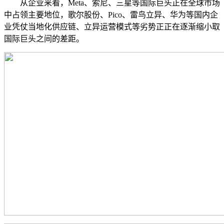
从企业来看，Meta、索尼、三星等国际巨头正在全球市场
中占领主要地位，歌尔股份、Pico、雷鸟立异、华为等国内企
业凭仗当地化供应链、立异运营模式等劣势正正在逐渐缩小取
国际巨头之间的差距。