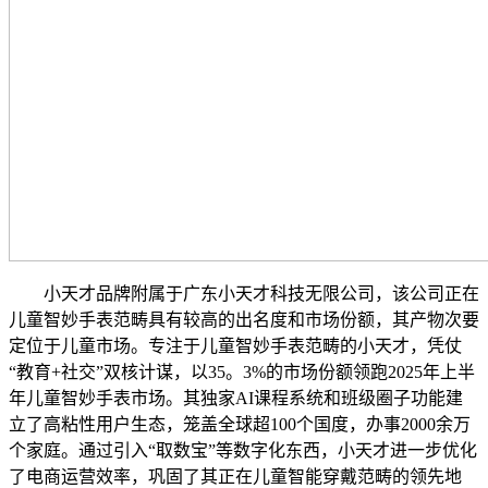
小天才品牌附属于广东小天才科技无限公司，该公司正在
儿童智妙手表范畴具有较高的出名度和市场份额，其产物次要
定位于儿童市场。专注于儿童智妙手表范畴的小天才，凭仗
“教育+社交”双核计谋，以35。3%的市场份额领跑2025年上半
年儿童智妙手表市场。其独家AI课程系统和班级圈子功能建
立了高粘性用户生态，笼盖全球超100个国度，办事2000余万
个家庭。通过引入“取数宝”等数字化东西，小天才进一步优化
了电商运营效率，巩固了其正在儿童智能穿戴范畴的领先地