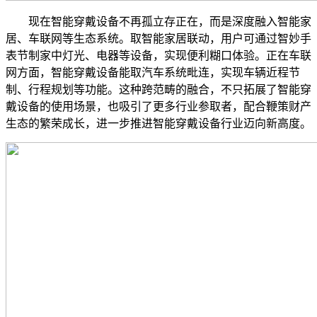
现在智能穿戴设备不再孤立存正在，而是深度融入智能家
居、车联网等生态系统。取智能家居联动，用户可通过智妙手
表节制家中灯光、电器等设备，实现便利糊口体验。正在车联
网方面，智能穿戴设备能取汽车系统毗连，实现车辆近程节
制、行程规划等功能。这种跨范畴的融合，不只拓展了智能穿
戴设备的使用场景，也吸引了更多行业参取者，配合鞭策财产
生态的繁荣成长，进一步推进智能穿戴设备行业迈向新高度。