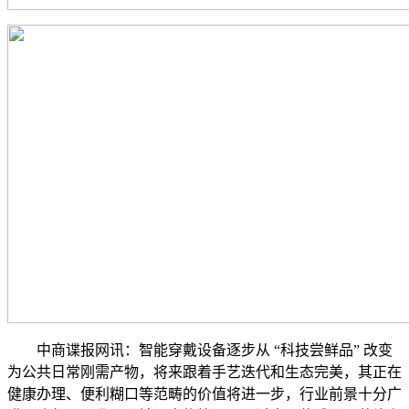
中商谍报网讯：智能穿戴设备逐步从 “科技尝鲜品” 改变
为公共日常刚需产物，将来跟着手艺迭代和生态完美，其正在
健康办理、便利糊口等范畴的价值将进一步，行业前景十分广