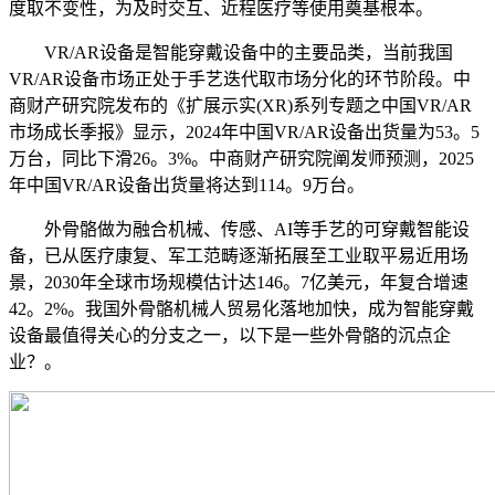
度取不变性，为及时交互、近程医疗等使用奠基根本。
VR/AR设备是智能穿戴设备中的主要品类，当前我国
VR/AR设备市场正处于手艺迭代取市场分化的环节阶段。中
商财产研究院发布的《扩展示实(XR)系列专题之中国VR/AR
市场成长季报》显示，2024年中国VR/AR设备出货量为53。5
万台，同比下滑26。3%。中商财产研究院阐发师预测，2025
年中国VR/AR设备出货量将达到114。9万台。
外骨骼做为融合机械、传感、AI等手艺的可穿戴智能设
备，已从医疗康复、军工范畴逐渐拓展至工业取平易近用场
景，2030年全球市场规模估计达146。7亿美元，年复合增速
42。2%。我国外骨骼机械人贸易化落地加快，成为智能穿戴
设备最值得关心的分支之一，以下是一些外骨骼的沉点企
业？。