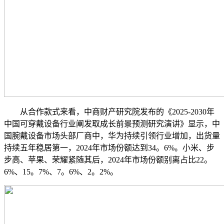
从合作款式来看，中商财产研究院发布的《2025-2030年
中国可穿戴设备行业阐发取成长前景预测研究演讲》显示，中
国腕戴设备市场头部厂商中，华为持续引领行业增加，出货量
持续五年稳居第一，2024年市场份额达到34。6%。小米、步
步高、苹果、荣耀紧随其后，2024年市场份额别离占比22。
6%、15。7%、7。6%、2。2%。