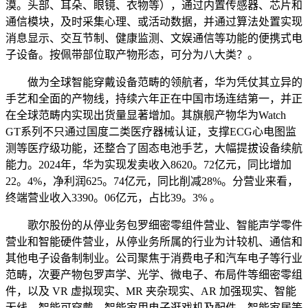
漠。头部、耳朵、眼镜、衣物等），通过内置传感器、芯片和
通信模块，及时采集心理、或活动数据，并通过算法处置实现
消息显示、交互节制、健康监测、文娱通信等功能的便携式电
子设备。按佩带部位取产物形态，可分为八大类？。
做为全球智能穿戴设备范畴的领航者，华为凭仗其立异的
手艺和全面的产物线，持续六年正在中国市场连结第一，并正
在全球范畴内实现出货量显著增加。其旗舰产物华为Watch
GT系列不只通过国度二类医疗器械认证，支撑ECG心电图监
测等医疗级功能，还整合了固态电池手艺，大幅提拔设备续航
能力。2024年，华为实现发卖收入8620。72亿元，同比增加
22。4%，净利润625。74亿元，同比削减28%。分营业来看，
终端营业收入3390。06亿元，占比39。3% 。
歌尔股份的从停业务包罗细密零组件营业、智能声学零件
营业和智能硬件营业，从停业务所属的行业为计较机、通信和
其他电子设备制制业。公司聚焦于消费电子和汽车电子等行业
范畴，次要产物包罗声学、光学、微电子、布局件等细密零组
件，以及 VR 虚拟现实、MR 夹杂现实、AR 加强现实、智能
无线、智能可穿戴、智能家用电子逛戏机及配件、智能家居等