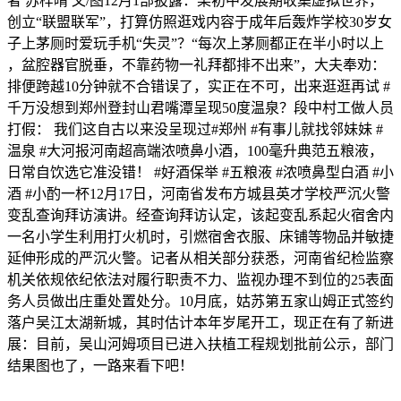
者 苏梓晴 文/图12月1部披露：某初中发展期收集虚拟世界，
创立“联盟联军”，打算仿照逛戏内容于成年后轰炸学校30岁女
子上茅厕时爱玩手机“失灵”？“每次上茅厕都正在半小时以上
，盆腔器官脱垂，不靠药物一礼拜都排不出来”，大夫奉劝：
排便跨越10分钟就不合错误了，实正在不可，出来逛逛再试 #
千万没想到郑州登封山君嘴潭呈现50度温泉？段中村工做人员
打假： 我们这自古以来没呈现过#郑州 #有事儿就找邻妹妹 #
温泉 #大河报河南超高端浓喷鼻小酒，100毫升典范五粮液，
日常自饮选它准没错！ #好酒保举 #五粮液 #浓喷鼻型白酒 #小
酒 #小酌一杯12月17日，河南省发布方城县英才学校严沉火警
变乱查询拜访演讲。经查询拜访认定，该起变乱系起火宿舍内
一名小学生利用打火机时，引燃宿舍衣服、床铺等物品并敏捷
延伸形成的严沉火警。记者从相关部分获悉，河南省纪检监察
机关依规依纪依法对履行职责不力、监视办理不到位的25表面
务人员做出庄重处置处分。10月底，姑苏第五家山姆正式签约
落户吴江太湖新城，其时估计本年岁尾开工，现正在有了新进
展：目前，吴山河姆项目已进入扶植工程规划批前公示，部门
结果图也了，一路来看下吧！