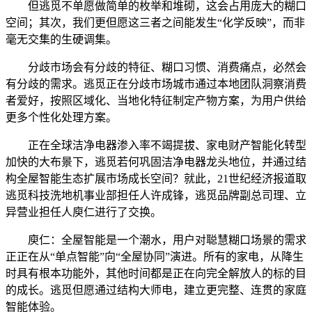
但逃觅不单愿做简单的枚举和堆砌，这会占用庞大的糊口
空间；其次，我们更但愿这三者之间能发生“化学反映”，而非
毫无交集的生硬调集。
分歧市场会有分歧的特征、糊口习惯、消费痛点，必然会
有分歧的需求。逃觅正在分歧市场城市通过本地团队洞察消费
者爱好，按照区域化、当地化特征制定产物方案，为用户供给
更多个性化处理方案。
正在全球洁净电器渗入率不竭提拔、家电财产智能化转型
加快的大布景下，逃觅若何巩固洁净电器龙头地位，并通过结
构全屋智能生态扩展市场成长空间？就此，21世纪经济报道取
逃觅科技洗地机事业部担任人许成锋，逃觅品牌副总司理、立
异营业担任人庾仁进行了交换。
庾仁：全屋智能是一个潮水，用户对聪慧糊口场景的需求
正正在从“单点智能”向“全屋协同”演进。所有的家电，从降生
时具有根本功能外，其他时间都是正在向完全解放人的标的目
的成长。逃觅但愿通过结构大师电，建立更完整、连贯的家庭
智能体验。