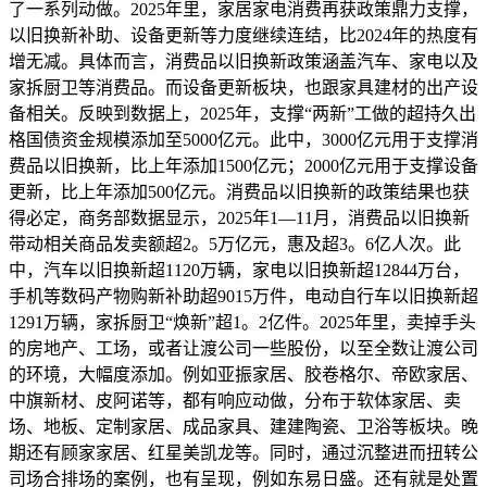
了一系列动做。2025年里，家居家电消费再获政策鼎力支撑，
以旧换新补助、设备更新等力度继续连结，比2024年的热度有
增无减。具体而言，消费品以旧换新政策涵盖汽车、家电以及
家拆厨卫等消费品。而设备更新板块，也跟家具建材的出产设
备相关。反映到数据上，2025年，支撑“两新”工做的超持久出
格国债资金规模添加至5000亿元。此中，3000亿元用于支撑消
费品以旧换新，比上年添加1500亿元；2000亿元用于支撑设备
更新，比上年添加500亿元。消费品以旧换新的政策结果也获
得必定，商务部数据显示，2025年1—11月，消费品以旧换新
带动相关商品发卖额超2。5万亿元，惠及超3。6亿人次。此
中，汽车以旧换新超1120万辆，家电以旧换新超12844万台，
手机等数码产物购新补助超9015万件，电动自行车以旧换新超
1291万辆，家拆厨卫“焕新”超1。2亿件。2025年里，卖掉手头
的房地产、工场，或者让渡公司一些股份，以至全数让渡公司
的环境，大幅度添加。例如亚振家居、胶卷格尔、帝欧家居、
中旗新材、皮阿诺等，都有响应动做，分布于软体家居、卖
场、地板、定制家居、成品家具、建建陶瓷、卫浴等板块。晚
期还有顾家家居、红星美凯龙等。同时，通过沉整进而扭转公
司场合排场的案例，也有呈现，例如东易日盛。还有就是处置