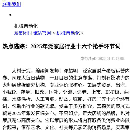
联系我们
机械自动化
J9集团国际站官网
>
机械自动化
>
热点逃踪：2025年泛家居行业十六个抢手环节词
发布时间：2026-01-11 17:06
大材研究，编缉阐发师：邓超明，泛家居财产老板运营内
参，司理人每日读物，一耳目员的生意参谋，打制有影响力的
大师居建拆研究机构、专业评价取核心。策展式贸易、出海、
小我IP、存量、旧改、国补、让渡、适老、上市、ENF级、曲
播、水漆涂拆、人工智能、动荡、赋能、好房子等十六个环节
词，勾勒出行业的款式取。受益于多方推介，富森美的策展式
贸易2025年激发普遍关心。不只如斯，走大店线的品牌，也对
策展赐与高度关心。它以策展的形式将内容取各类消费业态融
合起来，借帮艺术、文化、社交等元素沉构消费场景，实现策