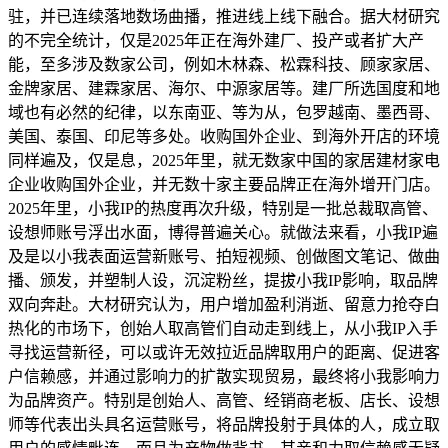
驻，并已连续落地数场曲播，推进线上线下融合。据大材研究
的不完全统计，仅是2025年正在海外建厂、投产或者扩大产
能，至多涉及数家公司，例如木林森、松霖科技、顾家家居、
金牌家居、建霖家居、海尔、中源家居等。建厂所选国度和地
域也有必然的纪律，以东南亚、等为从，包罗越南、墨西哥、
美国、泰国、印尼等多处。收购国外企业、到海外开店的环境
同样遍及，仅是息，2025年里，就无数家中国的家居建材家电
企业收购国外企业，并无数十家主要品牌正在海外增开门店。
2025年里，小我IP的热度再次升级，特别是一批总裁取高管、
设想师账号浮出水面，博得普遍关心。就做法来看，小我IP遍
及是以小我表面运营新账号、拍短视频、创做图文笔记、做曲
播、颁发，并塑制人设，沉淀粉丝，提拔小我IP影响，取品牌
双向奔赴。大材研究认为，用户增加盈利消逝、留意力抢夺白
热化的市场下，创始人取高管们自动走到线上，从小我IP入手
寻找运营新径，可以或许无效拉近品牌取用户的距离、促进客
户信赖感，并通过影响力的扩散实现贸易，最终将小我影响力
为品牌资产。特别是创始人、高管、经销商老板、店长、设想
师等代表出头具名运营账号，将品牌投射于具体的人，成立取