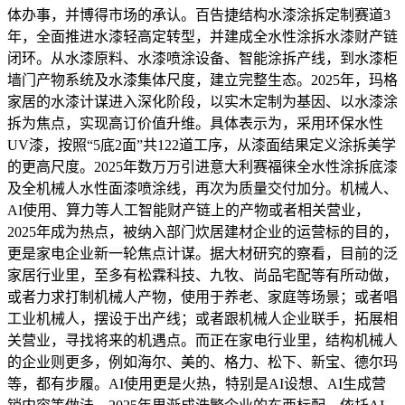
体办事，并博得市场的承认。百告捷结构水漆涂拆定制赛道3
年，全面推进水漆轻高定转型，并建成全水性涂拆水漆财产链
闭环。从水漆原料、水漆喷涂设备、智能涂拆产线，到水漆柜
墙门产物系统及水漆集体尺度，建立完整生态。2025年，玛格
家居的水漆计谋进入深化阶段，以实木定制为基因、以水漆涂
拆为焦点，实现高订价值升维。具体表示为，采用环保水性
UV漆，按照“5底2面”共122道工序，从漆面结果定义涂拆美学
的更高尺度。2025年数万万引进意大利赛福徕全水性涂拆底漆
及全机械人水性面漆喷涂线，再次为质量交付加分。机械人、
AI使用、算力等人工智能财产链上的产物或者相关营业，
2025年成为热点，被纳入部门炊居建材企业的运营标的目的，
更是家电企业新一轮焦点计谋。据大材研究的察看，目前的泛
家居行业里，至多有松霖科技、九牧、尚品宅配等有所动做，
或者力求打制机械人产物，使用于养老、家庭等场景；或者唱
工业机械人，摆设于出产线；或者跟机械人企业联手，拓展相
关营业，寻找将来的机遇点。而正在家电行业里，结构机械人
的企业则更多，例如海尔、美的、格力、松下、新宝、德尔玛
等，都有步履。AI使用更是火热，特别是AI设想、AI生成营