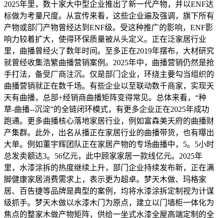
2025年里，数十家大中型企业推出了新一代产物，并以ENF达
标做为考量尺度。从宣传来看，这些企业遍及强调，旗下所有
产物或部门产物曾经达到ENF级。受这种推广的影响，ENF影
响力较着扩大，使得环保质量被从头定义。正在泛家居行业
里，曲播曾经火了数年时间。至多正在2019年摆布，大材研究
就曾经收集浩繁曲播营销案例。2025年中，曲播营销仍然是抢
手打法，备受厂商注沉。仅是部门企业，环绕主要勾当组织的
曲播营销就正在数千场。有些企业以至联动数千商家，实现天
天有曲播，总部+经销商曲播矩阵变得常见。总体来看，“种
草-曲播--沉淀”的全链闭环模式，有更多企业正在2025年成功
跑通。更多曲播核心落地家居行业，例如富森美天府的曲播财
产集群。此外，出名从播正在家居行业的曲播带货，也有曝出
大单。例如董宇辉团队正在家居产物的专场曲播中，5。5小时
总发卖额达3。56亿元，此中顾家家居一款线亿元。2025年
里，水漆涂拆的热度继续上升，部门企业持续发布新，正在满
脚健康家居消费需求上，表示更为超卓。梦天木做、玛格家
居、百告捷等品牌是典型的案例，均将水漆涂拆定制视为计谋
级抓手。梦天木做以水漆木门为原点，建立以门墙柜一体化为
焦点的整家木做产物矩阵，供给一坐式水漆全屋高端定制的全