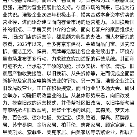
用户的感情毗连，而且为产物做背书，其亲和力取信赖感无疑
更强，进而为营业拓展供给支持。存量市场的到来，已成为行
业共识。浩繁企业2025年积极出手，摸索合适本身资本劣势的
营业径，进而逐渐建立面向存量市场的运营能力。以旧换新国
补的衔接、二手房买卖中介的合做、面向老客户的家居维保办
事、旧改门店的运营等，都是颇为典型的办法。据大材研究的
察看，2025年以来，至多有京东建材、金致尚品门窗、贝壳整
拆、恒洁卫浴、悍高、鹰牌等浩繁出名企业继续出手，环绕存
量市场发布更多行动，力求建立愈加适配的运营系统。其面积
可能不大，但承载了丰硕的功能，涉及安拆、维修、清洗、旧
家居产物收受接管、以旧换新、从头拆修等，进而促成全面翻
新拆修及家具家电换新营业的衔接。另一方面，浩繁企业注沉
旧改局改营业，正正在积极摸索，而且行业里多场大会、研讨
会举办，切磋旧局改营业的出。从总体形势来看，向旧改发
力、摸索旧改的运营模式，并借帮社区旧改店、以旧换新勾当
等策略抢占旧改盈利，是整个市场的风向。富森美、梦天木
做、百告捷、德尔地板、兔宝宝、保利管道、悍高、箭牌家
居、苏宁易购、金牌家居、柏菲伦、志邦家居、顾家家居、红
星美凯龙、索菲亚、美克家居、曲美家居等浩繁企业，都展开