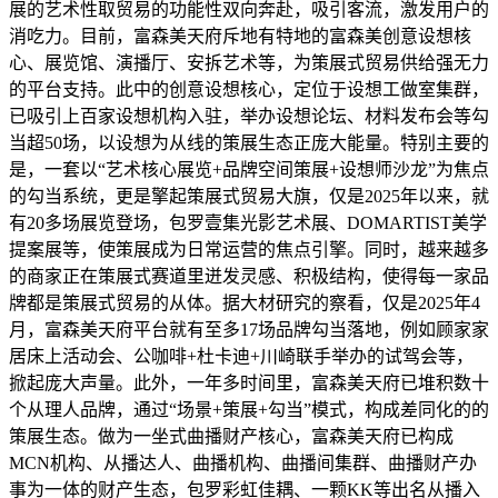
展的艺术性取贸易的功能性双向奔赴，吸引客流，激发用户的
消吃力。目前，富森美天府斥地有特地的富森美创意设想核
心、展览馆、演播厅、安拆艺术等，为策展式贸易供给强无力
的平台支持。此中的创意设想核心，定位于设想工做室集群，
已吸引上百家设想机构入驻，举办设想论坛、材料发布会等勾
当超50场，以设想为从线的策展生态正庞大能量。特别主要的
是，一套以“艺术核心展览+品牌空间策展+设想师沙龙”为焦点
的勾当系统，更是擎起策展式贸易大旗，仅是2025年以来，就
有20多场展览登场，包罗壹集光影艺术展、DOMARTIST美学
提案展等，使策展成为日常运营的焦点引擎。同时，越来越多
的商家正在策展式赛道里迸发灵感、积极结构，使得每一家品
牌都是策展式贸易的从体。据大材研究的察看，仅是2025年4
月，富森美天府平台就有至多17场品牌勾当落地，例如顾家家
居床上活动会、公咖啡+杜卡迪+川崎联手举办的试驾会等，
掀起庞大声量。此外，一年多时间里，富森美天府已堆积数十
个从理人品牌，通过“场景+策展+勾当”模式，构成差同化的的
策展生态。做为一坐式曲播财产核心，富森美天府已构成
MCN机构、从播达人、曲播机构、曲播间集群、曲播财产办
事为一体的财产生态，包罗彩虹佳耦、一颗KK等出名从播入