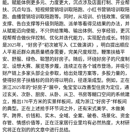
能。赋能体例更多元、力度更大，沉点涉及店面打制、开业帮
扶、沉点勾当、短视频营销培训取陪跑、小红书营销培训取陪
跑、曲播营销培训取陪跑等。同时，从培训、价钱政策、促销
支撑、告白支撑等升级到陪跑、派单等看得见结果的办法，并
从赋能迈向使能，不只供给策略、输出体例、分享经验，更沉
视帮帮合做伙伴控制、优化并迭代能力，实现配合成长。特别
是2025年，“好房子”初次被写入《工做演讲》，明白提出顺应
人平易近群众高质量栖身需要，完美尺度规范，鞭策扶植平
安、舒服、绿色、聪慧的好房子。随后，环绕好房子的尺度制
定、设想大赛、展览等步履，连续正在各个城市登场，并吸引
财产链上多家头部企业参取，给出处理方案等，多股力量的，
使得好房子扶植标的目的得以明白，径逐渐成型。例如，正在
浙江2025年的“好房子”展中，兔宝宝以改善型住房为定位，通
过玄关、次卧、厨房、从卧、从卫、书房等糊口空间的系统建
立，推出170平方米的实景样板间，成为浙江“好房子”样板间
的典型。正在上述抢手环节词之外，还有宋式美学、木做美
学、跨界、价钱和、实木、全域、全案、破卷、场景化、资金
存管、情感价值等，正在泛家居行业里均有必然热度，大材研
究将正在别的的文章中进行总结。