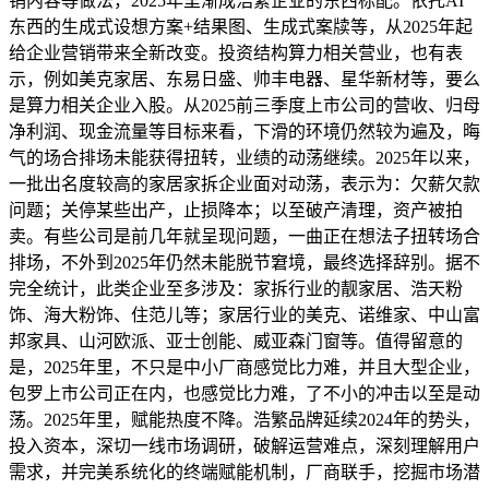
销内容等做法，2025年里渐成浩繁企业的东西标配。依托AI
东西的生成式设想方案+结果图、生成式案牍等，从2025年起
给企业营销带来全新改变。投资结构算力相关营业，也有表
示，例如美克家居、东易日盛、帅丰电器、星华新材等，要么
是算力相关企业入股。从2025前三季度上市公司的营收、归母
净利润、现金流量等目标来看，下滑的环境仍然较为遍及，晦
气的场合排场未能获得扭转，业绩的动荡继续。2025年以来，
一批出名度较高的家居家拆企业面对动荡，表示为：欠薪欠款
问题；关停某些出产，止损降本；以至破产清理，资产被拍
卖。有些公司是前几年就呈现问题，一曲正在想法子扭转场合
排场，不外到2025年仍然未能脱节窘境，最终选择辞别。据不
完全统计，此类企业至多涉及：家拆行业的靓家居、浩天粉
饰、海大粉饰、住范儿等；家居行业的美克、诺维家、中山富
邦家具、山河欧派、亚士创能、威亚森门窗等。值得留意的
是，2025年里，不只是中小厂商感觉比力难，并且大型企业，
包罗上市公司正在内，也感觉比力难，了不小的冲击以至是动
荡。2025年里，赋能热度不降。浩繁品牌延续2024年的势头，
投入资本，深切一线市场调研，破解运营难点，深刻理解用户
需求，并完美系统化的终端赋能机制，厂商联手，挖掘市场潜