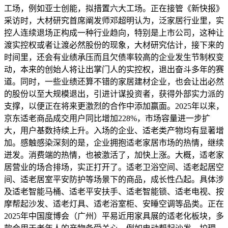
工场，例如亚士创能，拟措置六大工场。正在接管《新快报》
采访时，大材研究首席阐发师邓超明认为，泛家居行业里，实
控人连续退场正构成一种行业趋向，特别是上市公司，这种让
渡实控权或者让渡必然股份的现象，大材研究估计，接下来的
时间里，还会有业绩承压而且欠债率较高的企业发生节制权变
动，本来的创始人将让出掌门人的实控权，退出奋斗多年的赛
道。同时，一些业绩还算不错的家居建材企业，也会让出必然
的股份以至大规模退出，引进计谋投资者，获得外部实力派的
支撑，以便正在将来更激烈的合作中添加赢面。2025年以来，
京东适老商品成交用户同比增加228%，市场容量进一步扩
大，用户基数持续上升。入场的企业、适老类产物均有显著增
加。感触感染深刻的是，企业拥抱适老家居市场的热情，继续
迸发。消费端的热情，也被激活了，加快上涨。大概，适老家
居营业的场合排场，实正打开了。适老卫浴空间、适老起居空
间、适老居室平安防护等场景下的商品，成长性凸起。具体涉
及适老智能马桶、适老平安扶手、适老智能锁、适老电视、按
摩帮起沙发、适老灯具、适老浴室柜、安睡空调等品类。正在
2025年中国度博会（广州）平易近用家具展的适老化板块，多