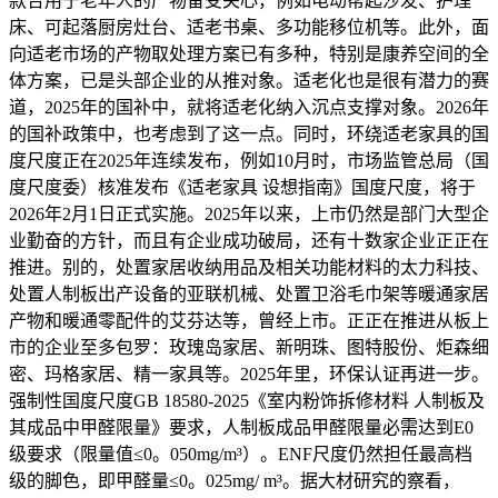
款合用于老年人的产物备受关心，例如电动帮起沙发、护理
床、可起落厨房灶台、适老书桌、多功能移位机等。此外，面
向适老市场的产物取处理方案已有多种，特别是康养空间的全
体方案，已是头部企业的从推对象。适老化也是很有潜力的赛
道，2025年的国补中，就将适老化纳入沉点支撑对象。2026年
的国补政策中，也考虑到了这一点。同时，环绕适老家具的国
度尺度正在2025年连续发布，例如10月时，市场监管总局（国
度尺度委）核准发布《适老家具 设想指南》国度尺度，将于
2026年2月1日正式实施。2025年以来，上市仍然是部门大型企
业勤奋的方针，而且有企业成功破局，还有十数家企业正正在
推进。别的，处置家居收纳用品及相关功能材料的太力科技、
处置人制板出产设备的亚联机械、处置卫浴毛巾架等暖通家居
产物和暖通零配件的艾芬达等，曾经上市。正正在推进从板上
市的企业至多包罗：玫瑰岛家居、新明珠、图特股份、炬森细
密、玛格家居、精一家具等。2025年里，环保认证再进一步。
强制性国度尺度GB 18580-2025《室内粉饰拆修材料 人制板及
其成品中甲醛限量》要求，人制板成品甲醛限量必需达到E0
级要求（限量值≤0。050mg/m³）。ENF尺度仍然担任最高档
级的脚色，即甲醛量≤0。025mg/ m³。据大材研究的察看，