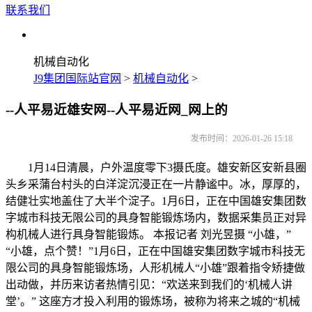
联系我们
机械自动化
J9集团国际站官网
>
机械自动化
>
--人平易近雄安网--人平易近网_网上的
发布时间：2026-01-26 15:18
1月14日清晨，户外温度零下3摄氏度。雄安新区安新县圈
头乡采蒲台村头的白洋淀沉浸正在一片静谧中。冰，厚厚的，
结健壮实地盖住了大半个淀子。1月6日，正在中国雄安集团数
字城市科技无限公司的具身智能锻炼场内，数据采集员正对异
构机械人进行具身智能锻炼。 本报记者 刘光昱摄 “小雄，”
“小雄，点个赞！”1月6日，正在中国雄安集团数字城市科技无
限公司的具身智能锻炼场，人形机械人“小雄”跟着指令矫捷做
出动做，并历来访者热情引见：“欢送来到我们的‘机械人讲
堂’。” 这座方才投入利用的锻炼场，被称为将来之城的“机械