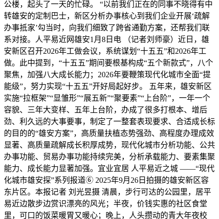
公楼，起头了一天的忙碌。 “以前我们正在的同事不晓得有中
转雄安的定制巴士，新区分析办事核心到我们企业开展‘疏解
办事抵家’勾当时，向我们细致了跨省通勤方案，还帮我们联
系对接。人平易近网雄安1月8日电 （记者刘师豪）近日，雄
安新区召开2026年工做会议，系统谋划“十五五”和2026年工
做。此中提到，“十五五”期间要根基构成“五个新款式”，八个
聚焦，加强八大成长能力；2026年要鞭策现代化城市全面“提
能级”，努力实现“十五五”开好局起好步。 五年来，雄安新区
实施“拉框架”“显雏形”“展五新”“聚要素”“上台阶”，一年一个
容貌、三年大变样、五年上台阶，办成了很多打根本、增后
劲、利久远的大事要事，制定了一整套表现要求、合适成长标
的目的的“雄安方案”，高质量扶植态势强劲、高程度办理成效
显著、高质量疏解成长积厚成势，现代化城市分析功能、公共
办事功能、贸易办事功能持续完美，分析承载能力、要素集聚
能力、成长能力显著加强。宜业宜居 人平易近之城 ——“现代
化城市雄安探”系列报道⑥ 2025年9月26日拍摄的雄安新区容
东片区。本报记者 刘光昱摄 清晨，步行可达的公园里，居平
易近边散步边赏识漂亮的风光；半夜，价钱实惠的社区食堂
里，可口的饭菜暖胃又暖心；晚上，人头攒动的青大年夜校