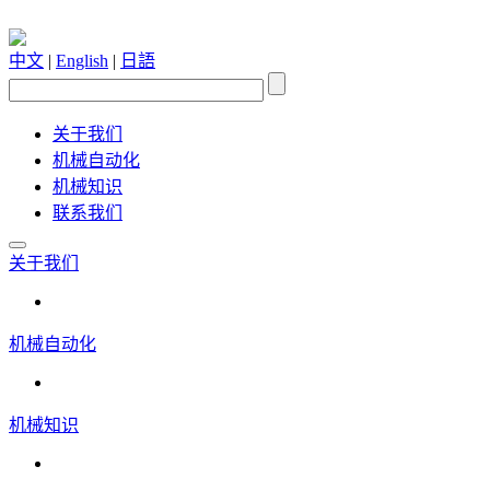
中文
|
English
|
日語
关于我们
机械自动化
机械知识
联系我们
关于我们
机械自动化
机械知识