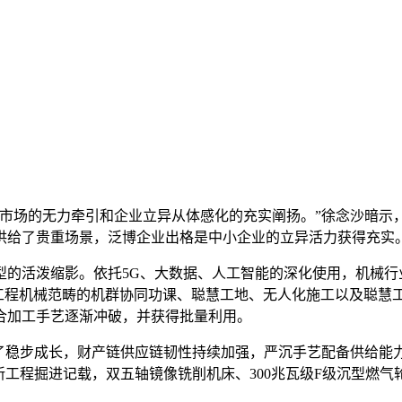
场的无力牵引和企业立异从体感化的充实阐扬。”徐念沙暗示，“
供给了贵重场景，泛博企业出格是中小企业的立异活力获得充实
活泼缩影。依托5G、大数据、人工智能的深化使用，机械行业智
。工程机械范畴的机群协同功课、聪慧工地、无人化施工以及聪
合加工手艺逐渐冲破，并获得批量利用。
步成长，财产链供应链韧性持续加强，严沉手艺配备供给能力显
工程掘进记载，双五轴镜像铣削机床、300兆瓦级F级沉型燃气