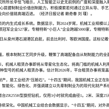
所所长辛怯飞暗示，人工智能正以史无前例的广度和深度融入新
关心提拔制制业价值创制能力，积极摸索若何通过立异从导、手
向价值链高端迈进。（经济日报记者 赖奇春 刘 瑾）。
生式成长系统。数据显示，到2024岁尾，机械工业规模以上企
业单项冠军企业527家，专精特新“小巨人”企业跨越5000家，专精
日从泉州港石湖港区启航，前去比利时、等欧洲国度。这标记着
，根本制制工艺同步升级，鞭策了高端配备自从制制能力的全
，机械人租赁办事即将从零星化生态化，将高门槛的机械人利
多种型号的机械人租赁办事。估计到2026年，平台租赁办事将笼
，是工业经济“压舱石”。“十四五”期间，我国机械工业正在
，智能化、绿色化、并强调建立以先辈制制业为的现代化财产系
ZR255H型旋挖钻机，仅用3小时就完成曲径1。2米、深度2
续深化。中国机械工业结合会数据显示，“十四五”期间，对外商