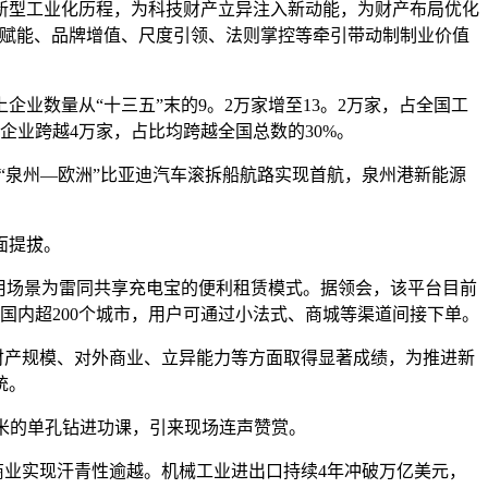
型工业化历程，为科技财产立异注入新动能，为财产布局优化
艺赋能、品牌增值、尺度引领、法则掌控等牵引带动制制业价值
业数量从“十三五”末的9。2万家增至13。2万家，占全国工
特新企业跨越4万家，占比均跨越全国总数的30%。
“泉州—欧洲”比亚迪汽车滚拆船航路实现首航，泉州港新能源
面提拔。
用场景为雷同共享充电宝的便利租赁模式。据领会，该平台目前
盖国内超200个城市，用户可通过小法式、商城等渠道间接下单。
财产规模、对外商业、立异能力等方面取得显著成绩，为推进新
统。
5米的单孔钻进功课，引来现场连声赞赏。
业实现汗青性逾越。机械工业进出口持续4年冲破万亿美元，