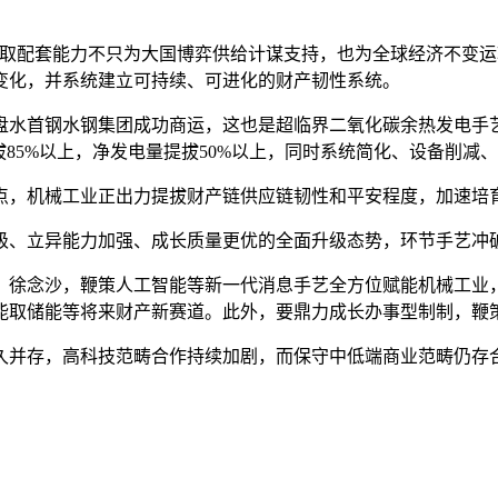
配套能力不只为大国博弈供给计谋支持，也为全球经济不变运
变化，并系统建立可持续、可进化的财产韧性系统。
盘水首钢水钢集团成功商运，这也是超临界二氧化碳余热发电手艺
85%以上，净发电量提拔50%以上，同时系统简化、设备削减、
，机械工业正出力提拔财产链供应链韧性和平安程度，加速培育
、立异能力加强、成长质量更优的全面升级态势，环节手艺冲破
徐念沙，鞭策人工智能等新一代消息手艺全方位赋能机械工业，
能取储能等将来财产新赛道。此外，要鼎力成长办事型制制，鞭
并存，高科技范畴合作持续加剧，而保守中低端商业范畴仍存合