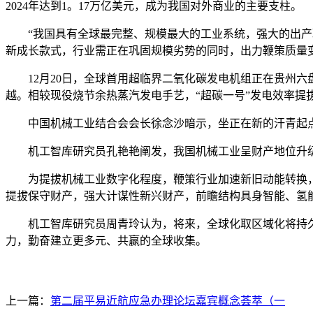
2024年达到1。17万亿美元，成为我国对外商业的主要支柱。
“我国具有全球最完整、规模最大的工业系统，强大的出产取
新成长款式，行业需正在巩固规模劣势的同时，出力鞭策质量
12月20日，全球首用超临界二氧化碳发电机组正在贵州六
越。相较现役烧节余热蒸汽发电手艺，“超碳一号”发电效率提拔
中国机械工业结合会会长徐念沙暗示，坐正在新的汗青起点
机工智库研究员孔艳艳阐发，我国机械工业呈财产地位升级
为提拔机械工业数字化程度，鞭策行业加速新旧动能转换，
提拔保守财产，强大计谋性新兴财产，前瞻结构具身智能、氢
机工智库研究员周青玲认为，将来，全球化取区域化将持久
力，勤奋建立更多元、共赢的全球收集。
上一篇：
第二届平易近航应急办理论坛嘉宾概念荟萃（一